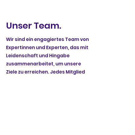
Unser Team.
Wir sind ein engagiertes Team von
Expertinnen und Experten, das mit
Leidenschaft und Hingabe
zusammenarbeitet, um unsere
Ziele zu erreichen. Jedes Mitglied
bringt einzigartige Fähigkeiten
und Erfahrungen mit, die es uns
ermöglichen, vielfältige
Herausforderungen zu bewältigen.
Sie erreichen uns unter
hallo@stefanieprobst.ch